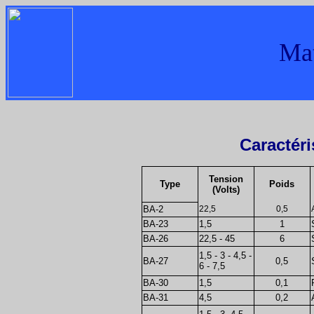
Mat
Caractéri
Tension
Type
Poids
(Volts)
BA-2
22,5
0,5
BA-23
1,5
1
BA-26
22,5 - 45
6
1,5 - 3 - 4,5 -
BA-27
0,5
6 - 7,5
BA-30
1,5
0,1
BA-31
4,5
0,2