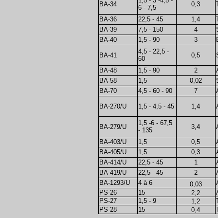
1,5 - 3 -4,5 -
BA-34
0,3
6 - 7,5
BA-36
22,5 - 45
1,4
BA-39
7,5 - 150
4
BA-40
1,5 - 90
3
4,5 - 22,5 -
BA-41
0,5
60
BA-48
1,5 - 90
2
BA-58
1,5
0,02
BA-70
4,5 - 60 - 90
7
BA-270/U
1,5 - 4,5 - 45
1,4
1,5 -6 - 67,5
BA-279/U
3,4
- 135
BA-403/U
1,5
0,5
BA-405/U
1,5
0,3
BA-414/U
22,5 - 45
1
BA-419/U
22,5 - 45
2
BA-1293/U
4 à 6
0,03
PS-26
15
2,2
PS-27
1,5 - 9
1,2
PS-28
15
0,4